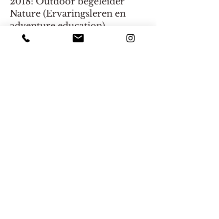
2018: Outdoor begeleider
Nature (Ervaringsleren en
adventure education)
2023:
Wild Horse Women
jaaropleiding bij Thirza
Voysey
2024: Treehorse Healing
Practicioner opleiding
bij
Helena Treehorse Healing
2025: Divine Soul Alignment
Chiara Naala